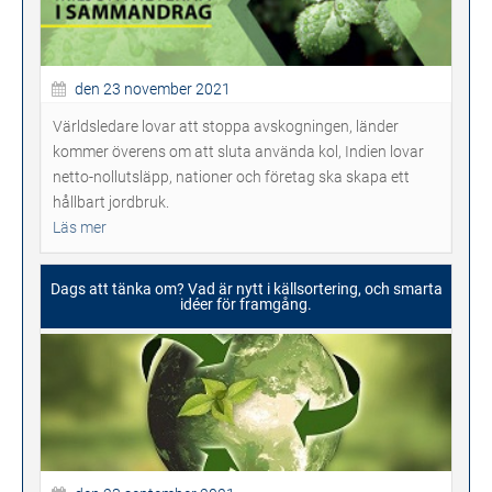
den 23 november 2021
Världsledare lovar att stoppa avskogningen, länder
kommer överens om att sluta använda kol, Indien lovar
netto-nollutsläpp, nationer och företag ska skapa ett
hållbart jordbruk.
Läs mer
Dags att tänka om? Vad är nytt i källsortering, och smarta
idéer för framgång.