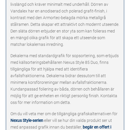
livslängd och kräver minimalt med underhåll. Dörren av
Vandalex har en anodiserad och polerad grafit-finish, i
kontrast med den Armortec-belagda mörka metallgrå
stålramen. Detta skapar ett attraktivt och modernt utseende.
Den släta dörren erbjuder en stor yta som kan folieras med
en mängd olika grafik för att skapa ett utseende som
matchar lokalernas inredning.
Dekalerna med standardgrafik för sopsortering, som erbjuds
med källsorteringsbehållaren Nexus Style 85 Duo, finns
tillgängliga för att hjälpa med att identifiera
avfallsfraktionerna. Dekalerna bidrar dessutom till att
minimera korsföroreningar mellan avfallsfraktionerna.
Kundanpassad foliering av båda, dörren och behållaren är
möjlig för att ge enheten en riktigt personlig finish. Kontakta
oss för mer information om detta.
Om du vill veta mer om de tillgängliga grafiskalternativen för
Nexus Style-serien
eller vill se hur din valda produkt ser ut
med anpassad grafik innan du beställer,
begär en offert i