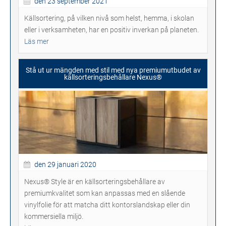
den 23 september 2021
Källsortering, på vilken nivå som helst, hemma, i skolan
eller i verksamheten, har en positiv inverkan på planeten.
Läs mer
Stå ut ur mängden med stil med nya premiumutbudet av
källsorteringsbehållare Nexus®
den 29 januari 2020
Nexus® Style är en källsorteringsbehållare av
premiumkvalitet som kan anpassas med en slående
vinylfolie för att matcha ditt kontorslandskap eller din
kommersiella miljö.