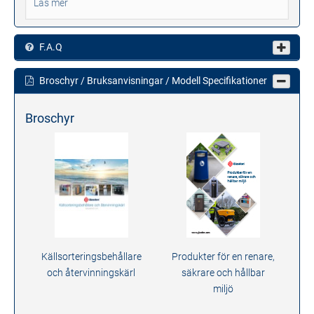
Läs mer
F.A.Q
Broschyr / Bruksanvisningar / Modell Specifikationer
Broschyr
Källsorteringsbehållare
Produkter för en renare,
och återvinningskärl
säkrare och hållbar
miljö