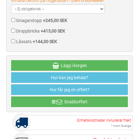
Avfallsfraktion på högersidan -
:
Grafik till skylthållaren
Gnagarstopp
+245,00 SEK
Droppbricka
+413,00 SEK
Låssats
+144,00 SEK
Lägg i korgen
Hur kan jag betala?
Hur får jag en offert?
Snabboffert
Enhetskostnader inkluderar frakt
* Inom Sverige