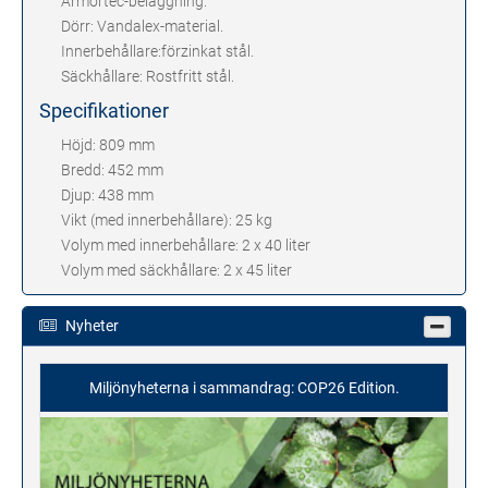
Armortec-beläggning.
Dörr: Vandalex-material.
Innerbehållare:förzinkat stål.
Säckhållare: Rostfritt stål.
Specifikationer
Höjd: 809 mm
Bredd: 452 mm
Djup: 438 mm
Vikt (med innerbehållare): 25 kg
Volym med innerbehållare: 2 x 40 liter
Volym med säckhållare: 2 x 45 liter
Nyheter
Miljönyheterna i sammandrag: COP26 Edition.