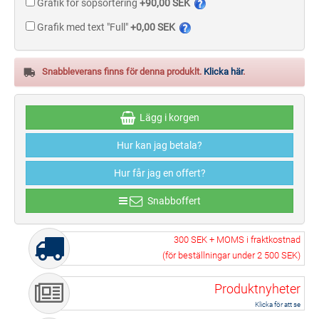
Grafik för sopsortering
+90,00 SEK
Grafik med text "Full"
+0,00 SEK
Snabbleverans finns för denna produklt.
Klicka här
.
Lägg i korgen
Hur kan jag betala?
Hur får jag en offert?
Snabboffert
300 SEK
+ MOMS i fraktkostnad
(för beställningar under
2 500 SEK
)
Produktnyheter
Klicka för att se