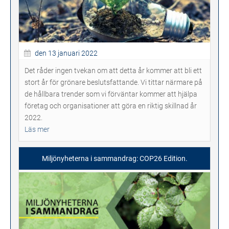
den 13 januari 2022
Det råder ingen tvekan om att detta år kommer att bli ett
stort år för grönare beslutsfattande. Vi tittar närmare på
de hållbara trender som vi förväntar kommer att hjälpa
företag och organisationer att göra en riktig skillnad år
2022.
Läs mer
Miljönyheterna i sammandrag: COP26 Edition.