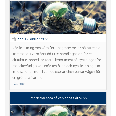
den 17 januari 2023
Vår forskning och våra förutsägelser pekar på att 2023
kommer att vara året då EU:s handlingsplan för en
cirkulär ekonomi tar fasta, konsumentpåtryckningar för
mer ekovänliga varumärken ökar, och nya teknologiska
innovationer inom livsmedlesbranchen banar vägen för
en grönare framtid.
Läs mer
Trenderna som påverkar oss år 2022