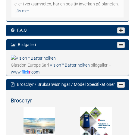
eller i verksamheten, har en positiv inverkan på planeten.
Läs mer
F.A.Q
Bildgalleri
Glasdon Europe Sarl
Vision™ Batteriholken
bildgalleri -
www.
flick
r
.com
Broschyr / Bruksanvisningar / Modell Specifikationer
Broschyr