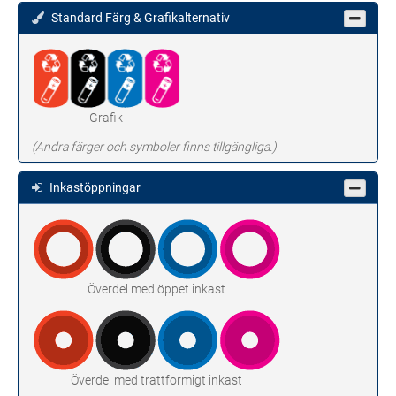
Standard Färg & Grafikalternativ
Grafik
(Andra färger och symboler finns tillgängliga.)
Inkastöppningar
Överdel med öppet inkast
Överdel med trattformigt inkast